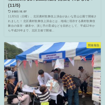
(11/5)
2023.12.07
11月5日（日曜）、北区農村歌舞伎上演会があいな里山公園で開催さ
れました！ 北区農村歌舞伎上演会とは…地域に現存する農村歌舞伎
舞台の保存・継承や、演じ手の育成などを目的として、平成12年か
ら平成26年まで、北区主催で開催...
開催報告