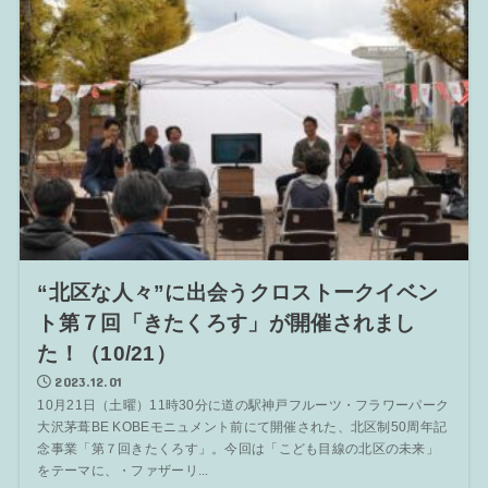
“北区な人々”に出会うクロストークイベン
ト第７回「きたくろす」が開催されまし
た！（10/21）
2023.12.01
10月21日（土曜）11時30分に道の駅神戸フルーツ・フラワーパーク
大沢茅葺BE KOBEモニュメント前にて開催された、北区制50周年記
念事業「第７回きたくろす」。今回は「こども目線の北区の未来」
をテーマに、・ファザーリ...