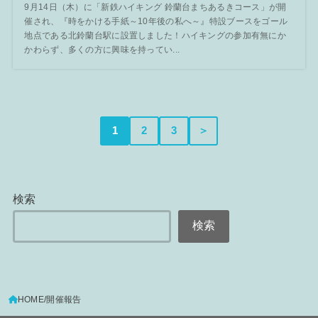
9月14日（木）に「新鉄ハイキング 鈴蘭台まちあるきコース」が開
催され、『時をかける手紙～10年後の私へ～』特設ブースをゴール
地点である北鈴蘭台駅に設置しました！ハイキングの参加有無にか
かわらず、多くの方に興味を持ってい...
1
2
3
＞
検索
検索
HOME
開催報告