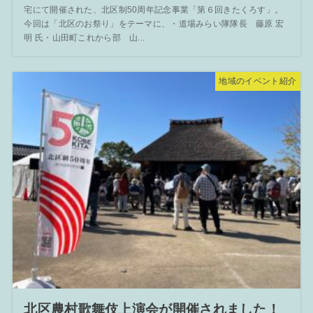
宅にて開催された、北区制50周年記念事業「第６回きたくろす」。
今回は「北区のお祭り」をテーマに、・道場みらい隊隊長 藤原 宏
明 氏・山田町これから部 山...
地域のイベント紹介
北区農村歌舞伎上演会が開催されました！