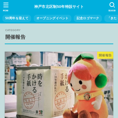
神戸市北区制50年特設サイト
MENU
SEARCH
50周年を迎えて
オープニングイベント
記念ロゴマーク
「きた
開催報告
開催報告