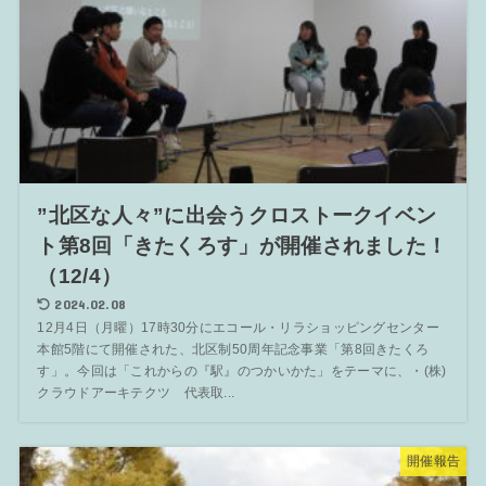
”北区な人々”に出会うクロストークイベン
ト第8回「きたくろす」が開催されました！
（12/4）
2024.02.08
12月4日（月曜）17時30分にエコール・リラショッピングセンター
本館5階にて開催された、北区制50周年記念事業「第8回きたくろ
す」。今回は「これからの『駅』のつかいかた」をテーマに、・(株)
クラウドアーキテクツ 代表取...
開催報告