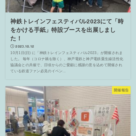
神鉄トレインフェスティバル2023にて「時
をかける手紙」特設ブースを出展しまし
た！
2023.10.12
10月1日(日) に「神鉄トレインフェスティバル2023」が開催されま
した。 毎年（コロナ禍を除く）、神戸電鉄と神戸電鉄粟生線活性化
協議会との共催で、日頃からのご愛顧に感謝の意を込めて開催され
ている鉄道ファン必見のイベン...
開催報告