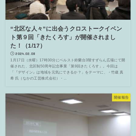
“北区な人々”に出会うクロストークイベン
ト第９回「きたくろす」が開催されまし
た！（1/17）
2024.02.08
1月17日（水曜）17時30分にベルスト鈴蘭台3階すずらん広場にて開
催された、北区制50周年記念事業「第9回きたくろす」。今回は
「『デザイン』は地域を元気にできるか？」をテーマに、・竹歳 真
希 氏（なかの工芸株式会社）・...
開催報告