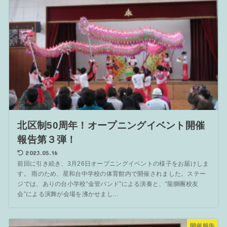
北区制50周年！オープニングイベント開催
報告第３弾！
2023.05.16
前回に引き続き、3月26日オープニングイベントの様子をお届けしま
す。 雨のため、星和台中学校の体育館内で開催されました。ステー
ジでは、ありの台小学校“金管バンド”による演奏と、“龍獅團校友
会”による演舞が会場を沸かせまし...
開催報告