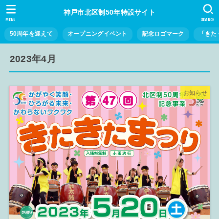
神戸市北区制50年特設サイト
MENU
SEARCH
50周年を迎えて
オープニングイベント
記念ロゴマーク
「きた
2023年4月
お知らせ