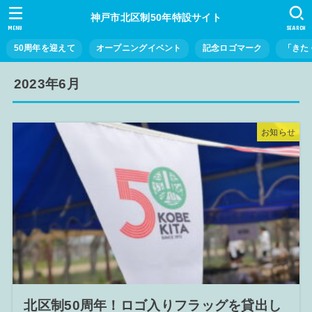
神戸市北区制50年特設サイト
MENU
SEARCH
50周年を迎えて
オープニングイベント
記念ロゴマーク
「きた
2023年6月
お知らせ
北区制50周年！ロゴ入りフラッグを貸出し