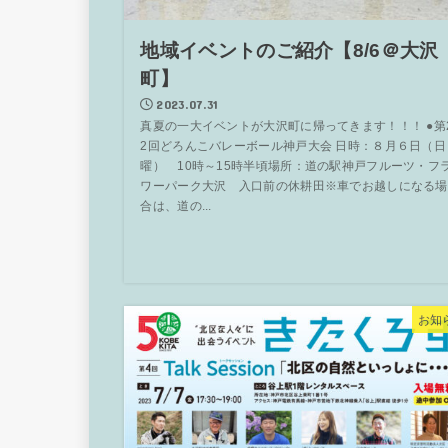
地域イベントのご紹介【8/6＠大沢
町】
2023.07.31
真夏の一大イベントが大沢町に帰ってきます！！！ ●第
2回どろんこバレーボール神戸大会 日時：８月６日（日
曜） 10時～15時半頃場所：道の駅神戸フルーツ・フ
ワーパーク大沢 入口前の休耕田※車でお越しになる場
合は、道の...
お知