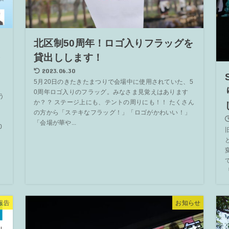
セ
北区制50周年！ロゴ入りフラッグを
を
貸出しします！
2023.06.30
5月20日のきたきたまつりで会場中に使用されていた、5
0周年ロゴ入りのフラッグ。みなさま見覚えはあります
う
か？？ ステージ上にも、テントの周りにも！！ たくさん
の方から「ステキなフラッグ！」「ロゴがかわいい！」
「会場が華や...
0
報告
お知らせ