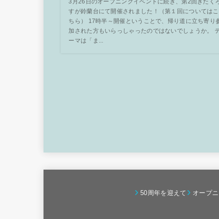
3月26日のオープニングイベントに続き、第2回きたく
すが鈴蘭台にて開催されました！（第１回についてはこ
ちら） 17時半～開催ということで、帰り道に立ち寄り
加された方もいらっしゃったのではないでしょうか。 
ーマは「ま...
50周年を迎えて
オープニ