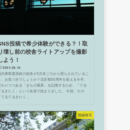
SNS投稿で希少体験ができる？！取
り壊し前の校舎ライトアップを撮影
しよう！
2023.06.16
旧兵庫商業高校の校舎が5月末ごろから照らされているこ
と、お気づきでしょうか？北区制50周年を迎える今年、
変わりつつある「まちの風景」を記憶するため、「てる
てるきたく」という名前で始まりました。 今回、その
「てるてるきたく...
開催報告