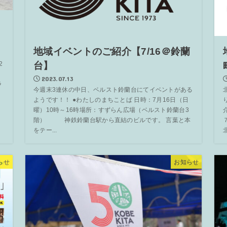
地域イベントのご紹介【7/16＠鈴蘭
台】
2
2023.07.13
ラ
今週末3連休の中日、ベルスト鈴蘭台にてイベントがある
ようです！！ ●わたしのまちことば 日時：7月16日（日
曜）10時～16時場所：すずらん広場（ベルスト鈴蘭台3
階） 神鉄鈴蘭台駅から直結のビルです。 言葉と本
をテー...
北
らせ
お知らせ