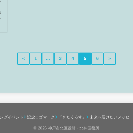
ろ
参
テ
＜
1
…
3
4
5
6
＞
ングイベント
記念ロゴマーク
「きたくろす」
未来へ届けたいメッセ
© 2026 神戸市北区役所・北神区役所