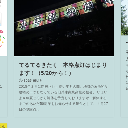
てるてるきたく 本格点灯はじまり
ます！（5/20から！）
2023.05.19
1
2018年３月に閉校され、長い年月の間、地域の象徴的な
建物の一つとなっている旧兵庫商業高校の校舎。 いよい
よ今年夏ごろから解体を予定しておりますが、解体する
までのあいだ50周年をお知らせする舞台として、４月27
日の試験点...
報告