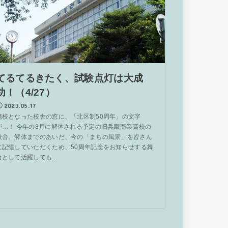
てるてるきたく、試験点灯は大成
功！（4/27）
2023.05.17
廃校となった校舎の窓に、「北区制50周年」の文字
が…！ 今年の8月に解体される予定の旧兵庫商業高校の
校舎。解体までのあいだ、今の「まちの風景」を皆さん
に記憶していただくため、50周年記念をお知らせする舞
台として活躍しても...