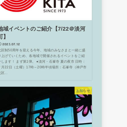
地域イベントのご紹介【7/22＠淡河
町】
2023.07.12
北区制50周年を迎える今年、地域のみなさまと一緒に盛
り上げていくため、各地域で開催されるイベントをご紹
介します！ まず第1弾。 ●淡河・石峯寺 夏の夜市 日時：
７月22日（土曜）17時～20時半頃場所：石峯寺（神戸市
区...
お知らせ