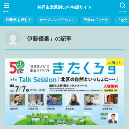
神戸市北区制50年特設サイト
MENU
SEARCH
50周年を迎えて
オープニングイベント
記念ロゴマーク
「きた
「伊藤優里」の記事
お知らせ