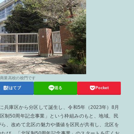
庫商業高校の校門です
はてブ
送る
Pocket
日に兵庫区から分区して誕生し、令和5年（2023年）8月
北区制50周年記念事業」という枠組みのもと、地域、民
がら、改めて北区の魅力や価値を区民が共有し、北区を
たび、「北区制50周年記念事業」のスタートを広くお