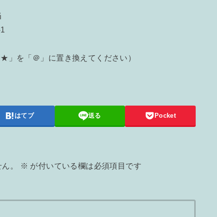
当
1
e.lg.jp（「★」を「＠」に置き換えてください）
はてブ
送る
Pocket
せん。
※
が付いている欄は必須項目です